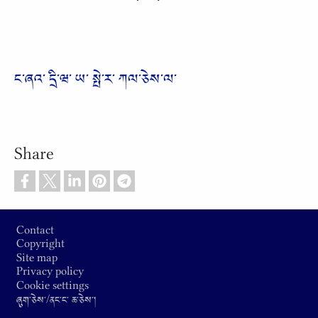
ང༌ཞའ༌ དྲི༌ཝ༌ ཡ༌ སྤེ༌ར༌ ཀལ༌ཅེས༌ལ༌
Share
Footer
Contact
Copyright
Site map
Privacy policy
Cookie settings
ཞུག༌ཅེས༌/ནང༌ང༌ ཆ༌ཅེས༌།