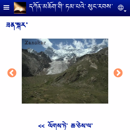
Skip to main content
དཀོན༌མཆོག༌གི༌ ཏམ༌པའེ༌ སུང༌རབས༌
Se
ཟན༌སྐར༌
<< ལོགས༌ཏེ༌ ཆ༌ཅེས༌ལ༌