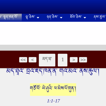
༌ སྟན༌ཁན༌བོ༌
ལྟ་ཅེས་
ཉན༌ཅེས་
ཐོབ༌ཅེས༌
ནས༌ཚུལ༌