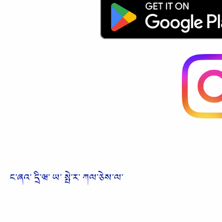
ང༌ཞའ༌ དྲི༌ཝ༌ ཡ༌ སྤེ༌ར༌ ཀལ༌ཅེས༌ལ༌