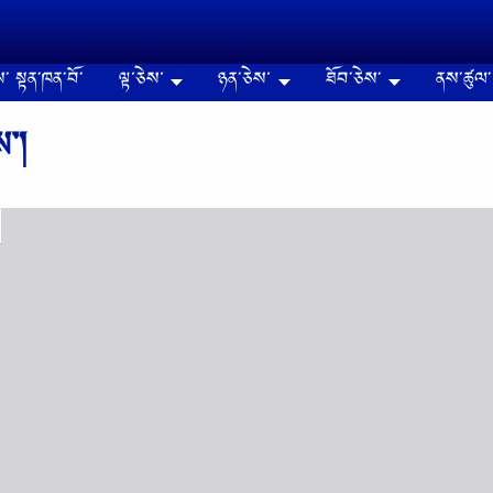
༌ སྟན༌ཁན༌བོ༌
ལྟ་ཅེས་
ཉན༌ཅེས་
ཐོབ༌ཅེས༌
ནས༌ཚུལ༌
ས༌།