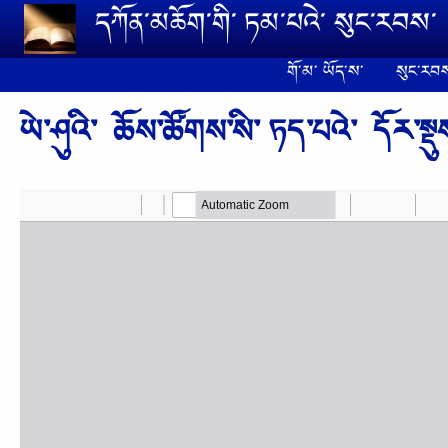
Skip to main content
དཀོན༌མཆོག༌གི༌ ཏམ༌པའེ༌ སུང༌རབས༌
གོ༌མ༌ ཡོད༌ས༌
སུང༌རབས
ཡེ༌ཤུའི༌ ཆོས༌ཚོགས༌སི༌ ཏད༌པའེ༌ དོར༌སྡུ