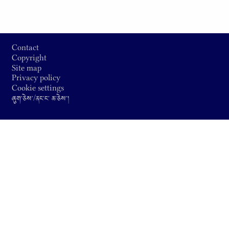
Footer
Contact
Copyright
Site map
Privacy policy
Cookie settings
ཞུག༌ཅེས༌/ནང༌ང༌ ཆ༌ཅེས༌།