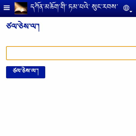
Skip to main content
དཀོན༌མཆོག༌གི༌ ཏམ༌པའེ༌ སུང༌རབས༌
Se
ཙལ༌ཅེས༌ལ༌།