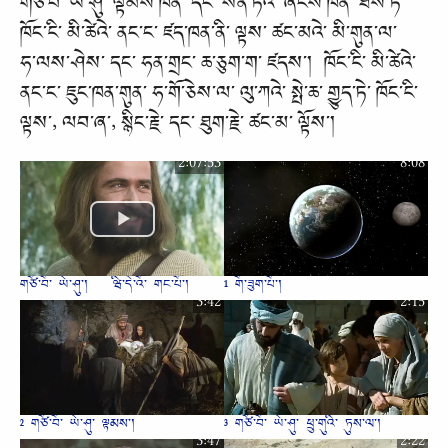
གཙོ༌བོ༌ ཡེ༌ཤུ༌ ལྟམས༌ཁན༌ དང༌ སོན༌ཏེའ༌ ཞངས༌ཁན༌ ཐེས༌ཏེ༌
ཁོང༌ངི༌ མི༌ཚེའེ༌ ནང༌ང༌ ཛད༌ཁན༌ནི༌ ལྟས༌ ཚང༌མའེ༌ མི༌གུན༌ལ༌
ཧ༌ལས༌ཤེས༌ དང༌ ཧན༌གྲང༌ ཆ༌ཅུག༌ག༌ ཛདས༌། ཁོང༌ངི༌ མི༌ཚེའེ༌
ནང༌ང༌ ཇུང༌ཁན༌གུན༌ ཧ༌གོ༌ཅེས༌ལ༌ ལུ༌ཀའེ༌ སྤེ༌ཆ༌ གྱུད༌ཏེ༌ ཁོང༌ངི༌
ལྟས༌, ལབ༌ཞ༌, སྙིང༌རྗེ༌ དང༌ ཐུག༌རྗེ༌ ཚང༌མ༌ ལྟོས༌།
2:07:53
8:08
གཙོ༌བོ༌ ཡེ༌ཤུ༌། - ཝི༌དེ༌འོ༌ གང༌པོ༌།
1 གོ༌ཟུག༌པོ༌།
3:42
2:15
2 གཙོ༌བོ༌ ཡེ༌ཤུ༌ ལྟམས༌།
3 གཙོ༌བོ༌ ཡེ༌ཤུ༌ ཕྲུ༌གུའི༌ ཏུས༌ལ༌།
3:47
2:22