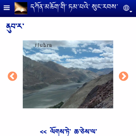
Skip to main content
དཀོན༌མཆོག༌གི༌ ཏམ༌པའེ༌ སུང༌རབས༌
Se
ནུབ༌ར༌
<< ལོགས༌ཏེ༌ ཆ༌ཅེས༌ལ༌