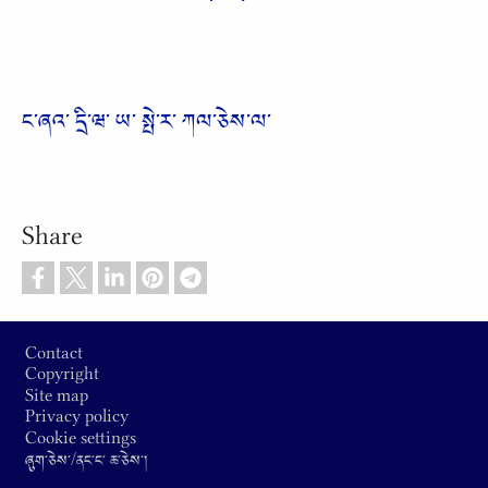
ང༌ཞའ༌ དྲི༌ཝ༌ ཡ༌ སྤེ༌ར༌ ཀལ༌ཅེས༌ལ༌
Share
Footer
Contact
Copyright
Site map
Privacy policy
Cookie settings
ཞུག༌ཅེས༌/ནང༌ང༌ ཆ༌ཅེས༌།