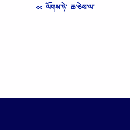
<< ལོགས༌ཏེ༌ ཆ༌ཅེས༌ལ༌