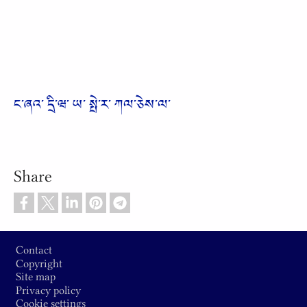
ང༌ཞའ༌ དྲི༌ཝ༌ ཡ༌ སྤེ༌ར༌ ཀལ༌ཅེས༌ལ༌
Share
Footer
Contact
Copyright
Site map
Privacy policy