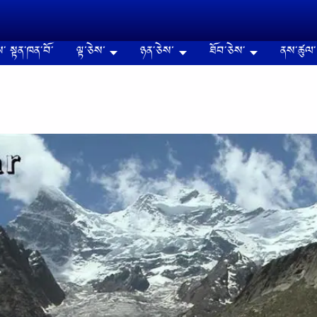
༌ སྟན༌ཁན༌བོ༌
ལྟ་ཅེས་
ཉན༌ཅེས་
ཐོབ༌ཅེས༌
ནས༌ཚུལ༌