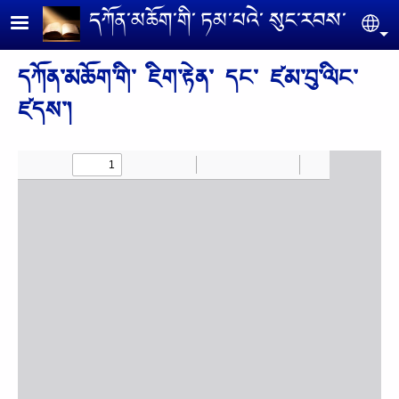
Skip to main content
དཀོན༌མཆོག༌གི༌ ཏམ༌པའེ༌ སུང༌རབས༌
Se
དཀོན༌མཆོག༌གི༌ ཇིག༌རྟེན༌ དང༌ ཛམ༌བུ༌ལིང༌
ཛདས༌།